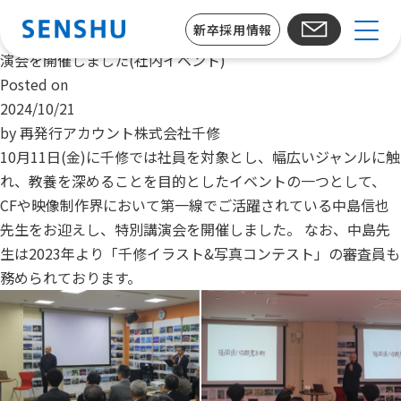
月:
2024年10月
新卒採用情報
クリエイティブディレクター中島信也先生をお迎えし、特別講
演会を開催しました(社内イベント)
Posted on
2024/10/21
by
再発行アカウント株式会社千修
10月11日(金)に千修では社員を対象とし、幅広いジャンルに触
れ、教養を深めることを目的としたイベントの一つとして、
CFや映像制作界において第一線でご活躍されている中島信也
先生をお迎えし、特別講演会を開催しました。 なお、中島先
生は2023年より「千修イラスト&写真コンテスト」の審査員も
務められております。