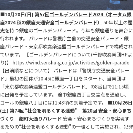
■10月20日(日)
第57回ゴールデンパレード2024（オータム銀
座2024 秋の銀座交通安全ゴールデンパレード）
50年以上の歴
史を持つ銀座のゴールデンパレード。今年も銀座通りを舞台に
行われます。 パレードは警視庁主催の交通安全パレード・銀
座パレード・東京都吹奏楽連盟ゴールデンパレードで構成され
ています。 【ゴールデンパレードについて(千修吹奏楽団HPよ
り)】
https://wind.senshu-g.co.jp/activities/golden-parade
【出演順などについて】 パレードは「警視庁交通安全パレー
ド」最初の団体が10:45に銀座一丁目をスタート、当楽団は
「東京都吹奏楽連盟ゴールデンパレード」の8番目で11:15頃
に出発を予定しています。 途中銀座四丁目交差点を通過し、
ゴールの銀座八丁目には11:43頃の到着予定です。
■10月26日
(土)
第74回“社会を明るくする運動” 第20回 安全・安心まち
づくり 麹町大通りパレード
安全・安心まちづくりを実現す
るための“社会を明るくする運動”の一環として実施され、犯罪