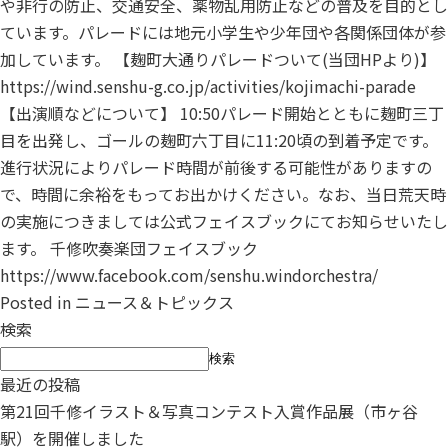
や非行の防止、交通安全、薬物乱用防止などの普及を目的とし
ています。パレードには地元小学生や少年団や各関係団体が参
加しています。 【麹町大通りパレードついて(当団HPより)】
https://wind.senshu-g.co.jp/activities/kojimachi-parade
【出演順などについて】 10:50パレード開始とともに麹町三丁
目を出発し、ゴールの麹町六丁目に11:20頃の到着予定です。
進行状況によりパレード時間が前後する可能性がありますの
で、時間に余裕をもってお出かけください。なお、当日荒天時
の実施につきましては公式フェイスブックにてお知らせいたし
ます。 千修吹奏楽団フェイスブック
https://www.facebook.com/senshu.windorchestra/
Posted in
ニュース＆トピックス
検索
検索
最近の投稿
第21回千修イラスト＆写真コンテスト入賞作品展（市ヶ谷
駅）を開催しました