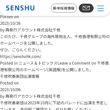
月:
2023年10月
新卒採用情報
千修香港有限公司のホームページ(英語版)を公開しました。
Posted on
2023/10/26
by
再発行アカウント株式会社千修
このたび、千修グループの海外現地法人、千修香港有限公司の
ホームページを公開しました。
ぜひ、ごらんください。
https://senshuhk.com/
Posted in
ニュース＆トピックス
Leave a Comment
on 千修香
港有限公司のホームページ(英語版)を公開しました。
千修吹奏楽団出演情報
Posted on
2023/10/06
by
再発行アカウント株式会社千修
千修吹奏楽団は2023年10月に下記のパレードに出演を予定し
ています。 各日程ご確認の上、ぜひお越しください。