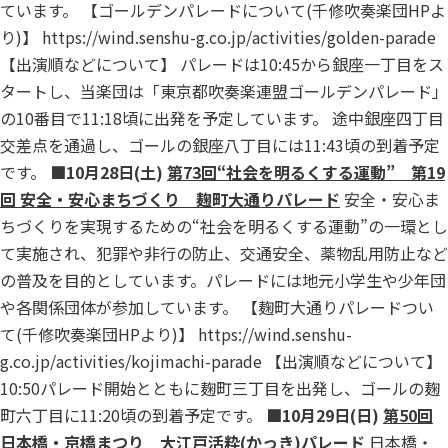
ています。 【ゴールデンパレードについて(千修吹奏楽団HPよ
り)】
https://wind.senshu-g.co.jp/activities/golden-parade
【出演順などについて】 パレードは10:45から銀座一丁目をス
タートし、当楽団は「東京都吹奏楽連盟ゴールデンパレード」
の10番目で11:18頃に出発を予定しています。 途中銀座四丁目
交差点を通過し、ゴールの銀座八丁目には11:43頃の到着予定
です。
■10月28日(土)
第73回“社会を明るくする運動” 第19
回 安全・安心まちづくり 麹町大通りパレード
安全・安心ま
ちづくりを実現するための“社会を明るくする運動”の一環とし
て実施され、犯罪や非行の防止、交通安全、薬物乱用防止など
の普及を目的としています。パレードには地元小学生や少年団
や各関係団体が参加しています。 【麹町大通りパレードつい
て(千修吹奏楽団HPより)】
https://wind.senshu-
g.co.jp/activities/kojimachi-parade
【出演順などについて】
10:50パレード開始とともに麹町三丁目を出発し、ゴールの麹
町六丁目に11:20頃の到着予定です。
■10月29日(日)
第50回
日本橋・京橋まつり 大江戸活粋(かっき)パレード
日本橋・