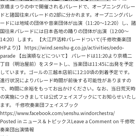
京橋まつりの中で開催されるパレードで、オープニングパレー
ドと諸国往来パレードの2部に分かれます。オープニングパレ
ードには地域の団体や音楽団体が出演（11:20～12:20）し、諸
国往来パレードには日本各地の踊りの団体が出演（12:00～
14:20）します。 【大江戸活粋パレードついて(千修吹奏楽団
HPより)】
https://wind.senshu-g.co.jp/activities/oedo-
parade
【出演順などについて】 パレードは11:20より京橋二
丁目（明治屋前）をスタートし、当楽団は11:45に出発を予定
しています。ゴールの三越本店前に12:10頃の到着予定です。
進行状況によりパレード時間が前後する可能性がありますの
で、時間に余裕をもってお出かけください。なお、当日荒天時
の実施につきましては公式フェイスブックにてお知らせいたし
ます。 千修吹奏楽団フェイスブック
https://www.facebook.com/senshu.windorchestra/
Posted in
ニュース＆トピックス
Leave a Comment
on 千修吹
奏楽団出演情報