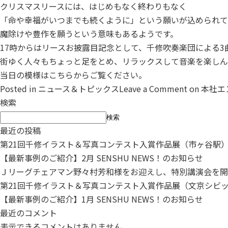
クリスマスリースには、はじめもなく終わりもなく
「命や幸福がいつまでも続くように」という願いが込められて
魔除けや豊作を願うという意味もあるようです。
17時からはリースお披露目記念として、千修吹奏楽団による
街ゆく人々もちょっと足をとめ、リラックスして音楽を楽しん
当日の模様はこちらからご覧ください。
Posted in
ニュース＆トピックス
Leave a Comment
on 本社
検索
検索
最近の投稿
第21回千修イラスト＆写真コンテスト入賞作品展（市ヶ谷駅
【最新事例のご紹介】2月 SENSHU NEWS！のお知らせ
Ｊリーグチェアマン野々村芳和様をお迎えし、特別講演会を開
第21回千修イラスト＆写真コンテスト入賞作品展（文京シビ
【最新事例のご紹介】1月 SENSHU NEWS！のお知らせ
最近のコメント
表示できるコメントはありません。