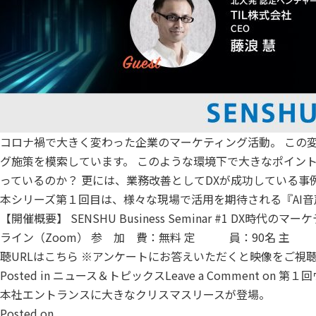
コロナ禍で大きく変わった企業のマーケティング活動。
この
グ施策を模索しています。
このような環境下で大きなポイント
っているのか？
更には、業務改善としてDXが成功している事
本シリーズ第１回目は、様々な現場で活用を期待される『AI
【開催概要】 SENSHU Business Seminar #1 D
ライン（Zoom） 参 加 費：無料 定 員：90名 主 
聴URLはこちら
※アンケートにお答えいただくと映像をご視
Posted in
ニュース＆トピックス
Leave a Comment
on 第１
本社エントランスに大きなクリスマスリースが登場。
Posted on