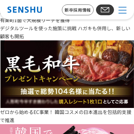
カテゴリ（事例紹介）:
メディア
新卒採用情報
新作映画の告知を主要屋外ビジョンで一気に拡散。新宿6面＋
有楽町1面で大規模リーチを獲得
デジタルツールを使った施策に挑戦 ハガキも併用し、新しい
顧客も開拓
ゼロから始めるEC事業！ 韓国コスメの日本進出を包括的支援
で推進