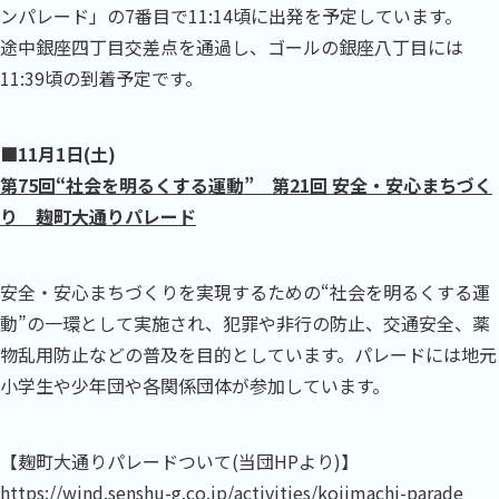
ンパレード」の7番目で11:14頃に出発を予定しています。
途中銀座四丁目交差点を通過し、ゴールの銀座八丁目には
11:39頃の到着予定です。
■11月1日(土)
第75回“社会を明るくする運動” 第21回 安全・安心まちづく
り 麹町大通りパレード
安全・安心まちづくりを実現するための“社会を明るくする運
動”の一環として実施され、犯罪や非行の防止、交通安全、薬
物乱用防止などの普及を目的としています。パレードには地元
小学生や少年団や各関係団体が参加しています。
【麹町大通りパレードついて(当団HPより)】
https://wind.senshu-g.co.jp/activities/kojimachi-parade